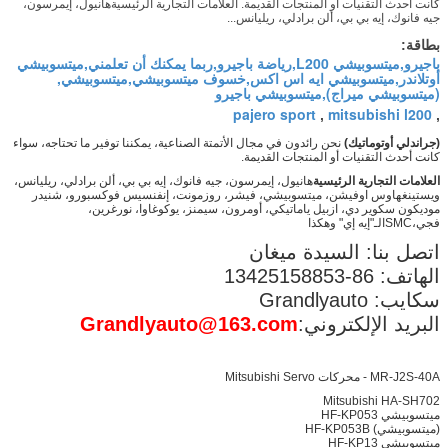
كانت أحدث التقنيات أو المنتجات القديمة. العلامات التجارية الرئيسيةهانيول، إيمرسون،
جيه فانوك، إيه بي بي، ألن برادلي، ريليانس...
بطاقة:
باجيرو,ميتسوبيشي L200,رياضة باجيرو,ربما يمكنك أن تعلمني,ميتسوبيشي
أوتلاندر,ميتسوبيشي ايه اس اكس,خسوف ميتسوبيشي,ميتسوبيشي,
(ميتسوبيشي ميراج),ميتسوبيشي باجيرو
pajero sport
mitsubishi l200
,
,
(جراندلي أوتوماتيك)
نحن رائدون في مجال الأتمتة الصناعية، يمكننا توفير ما تحتاجه، سواء
كانت أحدث التقنيات أو المنتجات القديمة.
العلامات التجارية الرئيسية
هانيول، إيمرسون، جيه فانوك، إيه بي بي، ألن برادلي، ريليانس،
ويستينغهاوس اوفيشن، ميتسوبيشي، فيشر، روزمونت، إنفنسيس فوكسبورو، شنيدر
موديكون سكوير دي، ازبيل ياماتيكي، أومرون، سيمنز، يوكوغاوا، نورغرين،
فجي،SMCالـ"إيه إي" وهكذا
اتصل بنا: السيدة ميغان
الهاتف: 86-13425158853
سكايب: Grandlyauto
البريد الإلكتروني:
Grandlyauto@163.com
MR-J2S-40A - محركات Mitsubishi Servo
Mitsubishi HA-SH702
ميتسوبيشي HF-KP053
(ميتسوبيشي) HF-KP053B
ميتسوبيشي HF-KP13