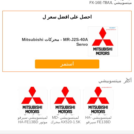
ميتسوبيشي FX-16E-TB/UL
احصل على افضل سعر ل
MR-J2S-40A - محركات Mitsubishi
Servo
استمر
ميتسوبيشي
أكثر
بيع الرصاص
بيع الرصاص
بيع الرصاص
بيع ا
لميتسوبيشي HA-
لميتسوبيشي MD-
لميتسوبيشي سيرفو
FE13BD سيرفو
AX520-1.5K محرك
موتور HA-FE13BD
محرك-شراء في
عاكس التيار المتردد
- شراء في غراندلي
محرك-ش
غراندلي أوتوماتيشن
أوتوماتيشن
غراندلي أ