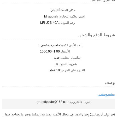
مكان المنشأ:
اليابان
اسم العلامة التجارية:
Mitsubishi
رقم الموديل:
MR-J2S-40A
شروط الدفع والشحن
الحد الأدنى لكمية:
حاسب شخصي 1
الأسعار:
1.00~1000.00
تفاصيل التغليف:
جديد
شروط الدفع:
T/T
القدرة على العرض:
10 قطع
وصف
ميتسوبيشي
البريد الإلكتروني:
grandlyauto@163.com
(جراندلي أوتوماتيك) نحن رائدون في مجال الأتمتة الصناعية، يمكننا توفير ما تحتاجه، سواء