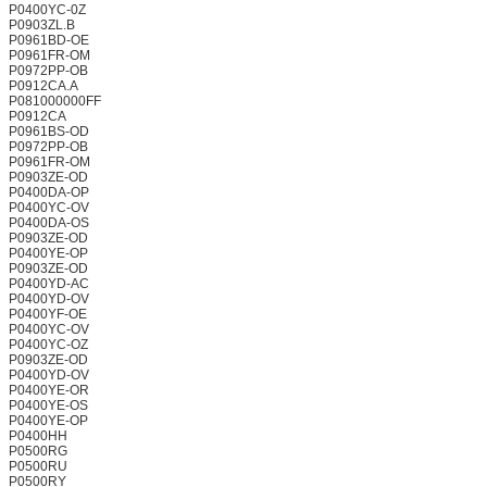
P0400YC-0Z
P0903ZL.B
P0961BD-OE
P0961FR-OM
P0972PP-OB
P0912CA.A
P081000000FF
P0912CA
P0961BS-OD
P0972PP-OB
P0961FR-OM
P0903ZE-OD
P0400DA-OP
P0400YC-OV
P0400DA-OS
P0903ZE-OD
P0400YE-OP
P0903ZE-OD
P0400YD-AC
P0400YD-OV
P0400YF-OE
P0400YC-OV
P0400YC-OZ
P0903ZE-OD
P0400YD-OV
P0400YE-OR
P0400YE-OS
P0400YE-OP
P0400HH
P0500RG
P0500RU
P0500RY