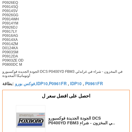
P0926EQ
P0914SQ
P0914SV
P0926GG
P0914WH
P0914YM
P0926DJ
P0917LY
P0916AG
P0914XA
P0914ZM
D0124KA
P0903SM
P0912DA
P0903ZE OD
P0800DC M
الجودة الجديدة فوكسبورو DCS P0400YD FBM3 في المخزون - شراء في غراندلي
أوتوماتيكا المحدودة
P0961FR
IDP10
فوكس بورو,IDP10,P0961FR
,
,
بطاقة:
احصل على افضل سعر ل
الجودة الجديدة فوكسبورو DCS
P0400YD FBM3 في المخزون - شراء
في غراندلي أوتوماتيكا المحدودة