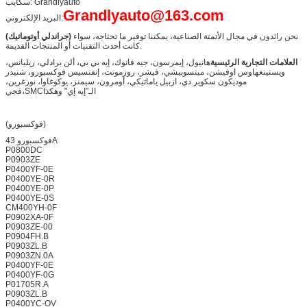
سكايب: Grandlyauto
Grandlyauto@163.com
البريد الإلكتروني:
نحن رائدون في مجال الأتمتة الصناعية، يمكننا توفير ما تحتاجه، سواء
(جراندلي أوتوماتيك)
كانت أحدث التقنيات أو المنتجات القديمة.
العلامات التجارية الرئيسية
هانيول، إيمرسون، جيه فانوك، إيه بي بي، ألن برادلي، ريليانس،
ويستينغهاوس اوفيشن، ميتسوبيشي، فيشر، روزمونت، إنفنسيس فوكسبورو، شنيدر
موديكون سكوير دي، ازبيل ياماتيكي، أومرون، سيمنز، يوكوغاوا، نورغرين،
فجي،SMCالـ"إيه إي" وهكذا
(فوكسبورو)
فوكسبورو 43A
P0800DC
P0903ZE
P0400YF-0E
P0400YE-0R
P0400YE-0P
P0400YE-0S
CM400YH-0F
P0902XA-0F
P0903ZE-00
P0904FH.B
P0903ZL.B
P0903ZN.0A
P0400YF-0E
P0400YF-0G
P01705R.A
P0903ZL.B
P0400YC-OV