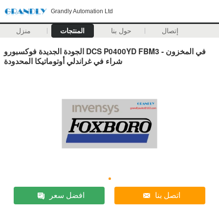
Grandly Automation Ltd
إتصال
حول بنا
المنتجات
منزل
الجودة الجديدة فوكسبورو DCS P0400YD FBM3 في المخزون -
شراء في غراندلي أوتوماتيكا المحدودة
اتصل بنا
افضل سعر