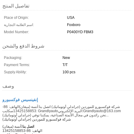
تفاصيل المنتج
Place of Origin:
USA
Foxboro
اسم العلامة التجارية:
Model Number:
P0400YD FBM3
شروط الدفع والشحن
Packaging:
New
Payment Terms:
T/T
Supply Ability:
100 pcs
وصف
إنفينسيس فوكسبورو
شركة فوكسبورو للموردين (جراندلي أوتوماتيك) اتصل بنا:آنسة (ميغان)الهاتف: 86-
13425158853سكايب: Grandlyautoالبريد الإلكتروني:Grandlyauto@163.com
(جراندلي أوتوماتيك) نحن رائدون في مجال الأتمتة الصناعية، يمكننا توفي...
شركة فوكسبورو للموردين (جراندلي أوتوماتيك)
اتصل بنا:
آنسة (ميغان)
الهاتف: 86-13425158853