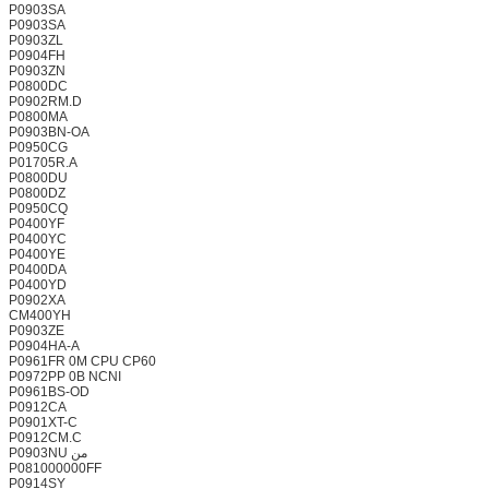
P0903SA
P0903SA
P0903ZL
P0904FH
P0903ZN
P0800DC
P0902RM.D
P0800MA
P0903BN-OA
P0950CG
P01705R.A
P0800DU
P0800DZ
P0950CQ
P0400YF
P0400YC
P0400YE
P0400DA
P0400YD
P0902XA
CM400YH
P0903ZE
P0904HA-A
P0961FR 0M CPU CP60
P0972PP 0B NCNI
P0961BS-OD
P0912CA
P0901XT-C
P0912CM.C
P0903NU من
P081000000FF
P0914SY