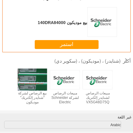
بيع موديكون 140DRA84000
استمر
(شنايدر) ، (موديكون) ، (سكوير دي)
أكثر
بيع موديكون AS-
مبيعات الرصاص
مبيعات الرصاص
بيع الرصاص لشركة
بيع الرصا
B805-016 وحدة
لشنايدر إلكتريك
لشركة Schneider
"شنايدر إلكتريك"
إلكت
الدخول - Grandly
VX5G48D75Q
Electric
موديكون
AUTOMA
بطاقة الطاقة
VX5RZD202
XBTF034110 جديد
في ال
LT
ATS48D75Q
VX5RZD108
في المخزون
VX5RZD109
غير اللغة
Arabic