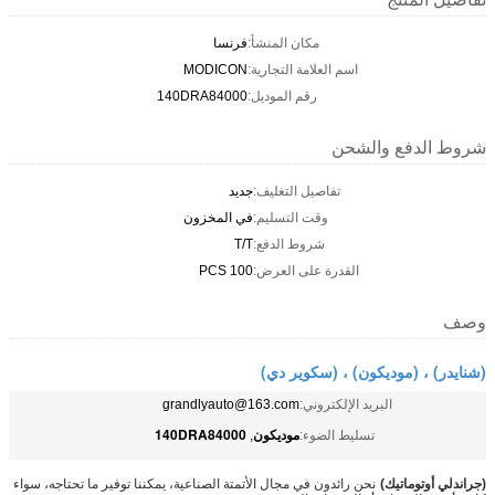
مكان المنشأ:
فرنسا
اسم العلامة التجارية:
MODICON
رقم الموديل:
140DRA84000
شروط الدفع والشحن
تفاصيل التغليف:
جديد
وقت التسليم:
في المخزون
شروط الدفع:
T/T
القدرة على العرض:
100 PCS
وصف
(شنايدر) ، (موديكون) ، (سكوير دي)
البريد الإلكتروني:
grandlyauto@163.com
موديكون
140DRA84000
تسليط الضوء:
,
(جراندلي أوتوماتيك)
-
نحن رائدون في مجال الأتمتة الصناعية، يمكننا توفير ما تحتاجه، سواء