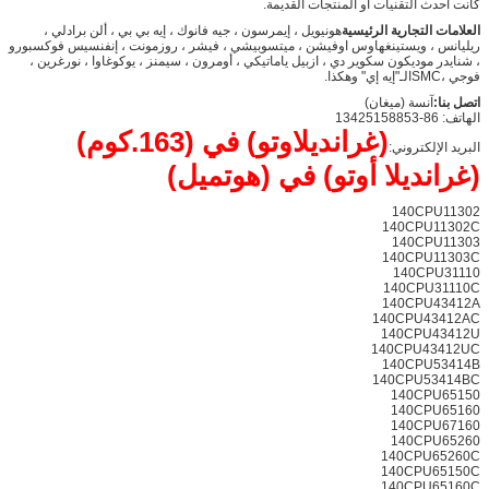
كانت أحدث التقنيات أو المنتجات القديمة.
العلامات التجارية الرئيسية
هونيويل ، إيمرسون ، جيه فانوك ، إيه بي بي ، ألن برادلي ،
ريليانس ، ويستينغهاوس اوفيشن ، ميتسوبيشي ، فيشر ، روزمونت ، إنفنسيس فوكسبورو
، شنايدر موديكون سكوير دي ، ازبيل ياماتيكي ، أومرون ، سيمنز ، يوكوغاوا ، نورغرين ،
فوجي ،SMCالـ"إيه إي" وهكذا.
اتصل بنا:
آنسة (ميغان)
الهاتف: 86-13425158853
(غرانديلاوتو) في (163.كوم)
البريد الإلكتروني:
(غرانديلا أوتو) في (هوتميل)
140CPU11302
140CPU11302C
140CPU11303
140CPU11303C
140CPU31110
140CPU31110C
140CPU43412A
140CPU43412AC
140CPU43412U
140CPU43412UC
140CPU53414B
140CPU53414BC
140CPU65150
140CPU65160
140CPU67160
140CPU65260
140CPU65260C
140CPU65150C
140CPU65160C