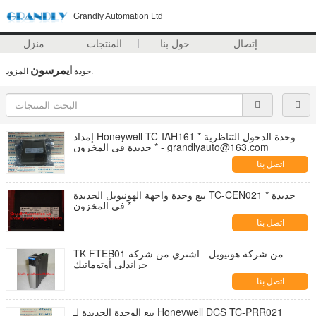
Grandly Automation Ltd
إتصال
حول بنا
المنتجات
منزل
ايمرسون
المزود.
جودة
إمداد Honeywell TC-IAH161 وحدة الدخول التناظرية *
جديدة في المخزون * - grandlyauto@163.com
اتصل بنا
بيع وحدة واجهة الهونيويل الجديدة TC-CEN021 * جديدة
في المخزون *
اتصل بنا
TK-FTEB01 من شركة هونيويل - اشتري من شركة
جراندلي أوتوماتيك
اتصل بنا
بيع الوحدة الجديدة لـ Honeywell DCS TC-PRR021