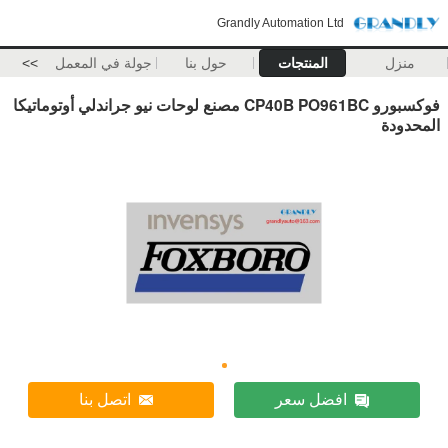
Grandly Automation Ltd
منزل
المنتجات
حول بنا
جولة في المعمل
>>
فوكسبورو CP40B PO961BC مصنع لوحات نيو جراندلي أوتوماتيكا
المحدودة
افضل سعر
اتصل بنا