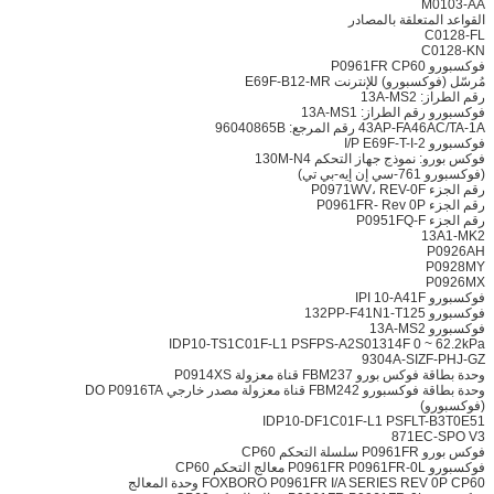
M0103-AA
القواعد المتعلقة بالمصادر
C0128-FL
C0128-KN
فوكسبورو P0961FR CP60
مُرسّل (فوكسبورو) للإنترنت E69F-B12-MR
رقم الطراز: 13A-MS2
فوكسبورو رقم الطراز: 13A-MS1
43AP-FA46AC/TA-1A رقم المرجع: 96040865B
فوكسبورو I/P E69F-T-I-2
فوكس بورو: نموذج جهاز التحكم 130M-N4
(فوكسبورو 761-سي إن إيه-بي تي)
رقم الجزء P0971WV، REV-0F
رقم الجزء P0961FR- Rev 0P
رقم الجزء P0951FQ-F
13A1-MK2
P0926AH
P0928MY
P0926MX
فوكسبورو IPI 10-A41F
فوكسبورو 132PP-F41N1-T125
فوكسبورو 13A-MS2
IDP10-TS1C01F-L1 PSFPS-A2S01314F 0 ~ 62.2kPa
9304A-SIZF-PHJ-GZ
وحدة بطاقة فوكس بورو FBM237 قناة معزولة P0914XS
وحدة بطاقة فوكسبورو FBM242 قناة معزولة مصدر خارجي DO P0916TA
(فوكسبورو)
IDP10-DF1C01F-L1 PSFLT-B3T0E51
871EC-SPO V3
فوكس بورو P0961FR سلسلة التحكم CP60
فوكسبورو P0961FR P0961FR-0L معالج التحكم CP60
FOXBORO P0961FR I/A SERIES REV 0P CP60 وحدة المعالج