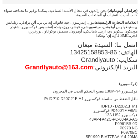
(جراندلي أوتوماتيك)
نحن رائدون في مجال الأتمتة الصناعية، يمكننا توفير ما تحتاجه، سواء
كانت أحدث التقنيات أو المنتجات القديمة.
العلامات التجارية الرئيسية
هانيول، إيمرسون، جيه فانوك، إيه بي بي، ألن برادلي، ريليانس،
ويستينغهاوس اوفيشن، ميتسوبيشي، فيشر، روزمونت، إنفنسيس فوكسبورو، شنيدر
موديكون سكوير دي، ازبيل ياماتيكي، أومرون، سيمنز، يوكوغاوا، نورغرين،
فجي،SMCالـ"إيه إي" وهكذا
اتصل بنا: السيدة ميغان
الهاتف: 86-13425158853
سكايب: Grandlyauto
البريد الإلكتروني:
Grandlyauto@163.com
(فوكسبورو)
فوكسبورو 130M-N4 مصنع التحكم الجديد في المخزون
ناقل الضغط من سلسلة فوكسبورو I/A IDP10-D20C21F-M1
IDP10 - D22B21F M1
P0400YF FBM5 فوكسبورو
فوكسبورو 13A-HS2
43AP-FA42C-PC-00-IAS-AG
P0961BS-0D
P0970 NG
P0970BC
SR1990-BIMT7EAA-Y 4-20MA