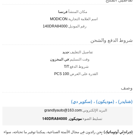
مكان المنشأ:
فرنسا
اسم العلامة التجارية:
MODICON
رقم الموديل:
140DRA84000
شروط الدفع والشحن
تفاصيل التغليف:
جديد
وقت التسليم:
في المخزون
شروط الدفع:
T/T
القدرة على العرض:
100 PCS
وصف
(شنايدر) ، (موديكون) ، (سكوير دي)
البريد الإلكتروني:
grandlyauto@163.com
موديكون
140DRA84000
تسليط الضوء:
,
(جراندلي أوتوماتيك)
-
نحن رائدون في مجال الأتمتة الصناعية، يمكننا توفير ما تحتاجه، سواء