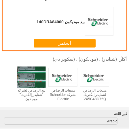
بيع موديكون 140DRA84000
استمر
(شنايدر) ، (موديكون) ، (سكوير دي)
أكثر
بيع موديكون AS-
مبيعات الرصاص
مبيعات الرصاص
بيع الرصاص لشركة
بيع الرصا
B805-016 وحدة
لشنايدر إلكتريك
لشركة Schneider
"شنايدر إلكتريك"
إلكت
الدخول - Grandly
VX5G48D75Q
Electric
موديكون
AUTOMA
بطاقة الطاقة
VX5RZD202
XBTF034110 جديد
في ال
LT
ATS48D75Q
VX5RZD108
في المخزون
VX5RZD109
غير اللغة
Arabic