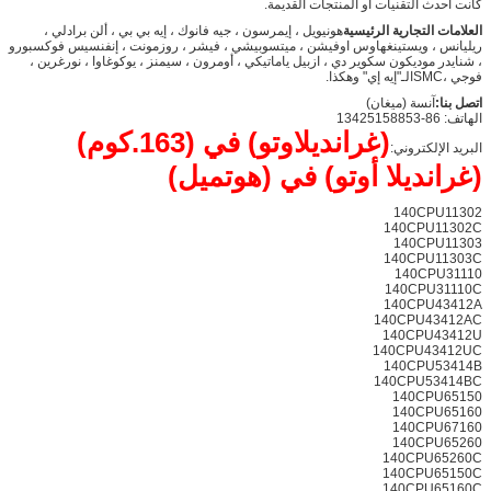
كانت أحدث التقنيات أو المنتجات القديمة.
العلامات التجارية الرئيسية
هونيويل ، إيمرسون ، جيه فانوك ، إيه بي بي ، ألن برادلي ،
ريليانس ، ويستينغهاوس اوفيشن ، ميتسوبيشي ، فيشر ، روزمونت ، إنفنسيس فوكسبورو
، شنايدر موديكون سكوير دي ، ازبيل ياماتيكي ، أومرون ، سيمنز ، يوكوغاوا ، نورغرين ،
فوجي ،SMCالـ"إيه إي" وهكذا.
اتصل بنا:
آنسة (ميغان)
الهاتف: 86-13425158853
(غرانديلاوتو) في (163.كوم)
البريد الإلكتروني:
(غرانديلا أوتو) في (هوتميل)
140CPU11302
140CPU11302C
140CPU11303
140CPU11303C
140CPU31110
140CPU31110C
140CPU43412A
140CPU43412AC
140CPU43412U
140CPU43412UC
140CPU53414B
140CPU53414BC
140CPU65150
140CPU65160
140CPU67160
140CPU65260
140CPU65260C
140CPU65150C
140CPU65160C