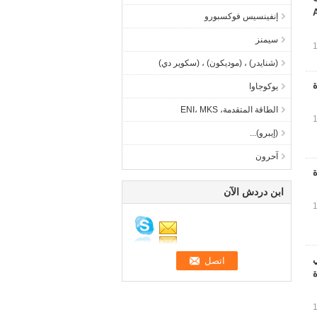
إنفينسيس فوكسبورو
سيمنز
(شنايدر) ، (موديكون) ، (سكوير دي)
يوكوجاوا
الطاقة المتقدمة، ENI، MKS
(إيبرو)...
آحرون
ابن دردش الآن
لي