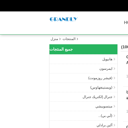
H
المنتجات
منزل
جميع المنتجات
Grandly
هانيويل
ايمرسون
(فيشر روزمونت)
(ويستينغهاوس)
ا
جنرال إلكتريك جنرال
ميتسوبيشي
(أبي بي)...
ألين برادلي
Grandly