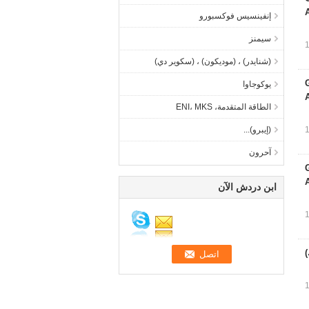
إنفينسيس فوكسبورو
سيمنز
(شنايدر) ، (موديكون) ، (سكوير دي)
Grandly
يوكوجاوا
الطاقة المتقدمة، ENI، MKS
(إيبرو)...
آحرون
Grandly
ابن دردش الآن
)