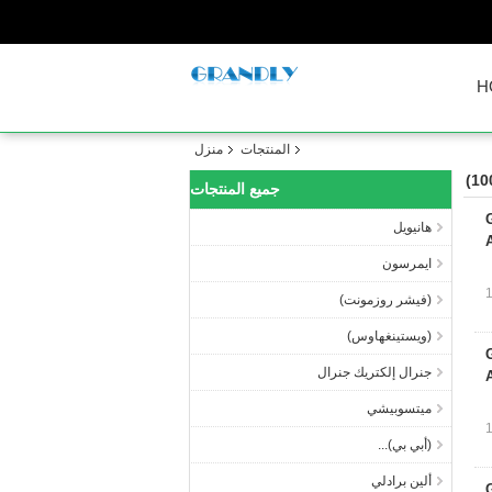
H
المنتجات
منزل
جميع المنتجات
Grandly
هانيويل
ايمرسون
(فيشر روزمونت)
(ويستينغهاوس)
Grandly
جنرال إلكتريك جنرال
ميتسوبيشي
(أبي بي)...
ألين برادلي
Grandly